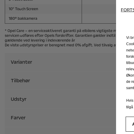
FORT
Vi b
Cook
netv
fors
tilb
rele
Økon
de r
samt
Hvis
tilg