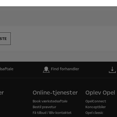
saftale
Find forhandler
er
Online-tjenester
Oplev Opel
Book værkstedsaftale
OpelConnect
Bestil prøvetur
Konceptbiler
Få tilbud / Bliv kontaktet
Opel classic