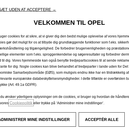
SÆT UDEN AT ACCEPTERE →
VELKOMMEN TIL OPEL
ruger cookies for at sikre, at vi giver dig den bedst mulige oplevelse af vores hjemm
ies gør det muligt for os at tilbyde dig grundlæggende funktioner som f.eks. sikker
ærkshåndtering og tilgængelighed. De forbedrer brugervenligheden og præstation
kellige elementer som f.eks. sproggenkendelse og søgeresultater og forbedrer der
ud til dig. Vores hjemmeside kan også benytte tredjepartscookies til at sende reklame
vante for dig. Nogle cookies kan blive behandlet af tredjeparter i lande uden for D
omiske Samarbejdsområde (EØS), som muligvis endnu ikke har en tilstrækkelig af
elevante europæiske databeskyttelsesmyndigheder. I dette tilfælde er overførslen ba
ykke (Art. 49.1a GDPR).
 du ønsker yderligere oplysninger om de cookies, vi bruger og hvordan de håndter
Cookiepolitik
å vores
eller trykke på ‘Administrer mine indstillinger’.
ADMINISTRER MINE INDSTILLINGER
ACCEPTÉR ALLE