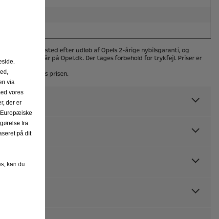
eside.
hed,
en via
med vores
r, der er
et Europæiske
gørelse fra
seret på dit
es, kan du