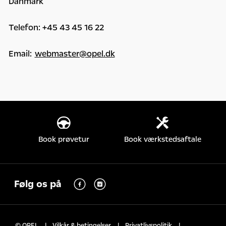
Danmark
Telefon: +45 43 45 16 22
Email:
webmaster@opel.dk
Book prøvetur
Book værkstedsaftale
Følg os på
© OPEL
Vilkår & betingelser
Privatlivspolitik