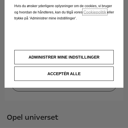
Hvis du ønsker yderligere oplysninger om de cookies, vi bruger
Cookiepolitik
og hvordan de håndteres, kan du tilgå vores
eller
trykke på ‘Administrer mine indstillinger’.
Opel GT X Experimental
ADMINISTRER MINE INDSTILLINGER
Ny standard!
ACCEPTÉR ALLE
Se mere
Opel universet