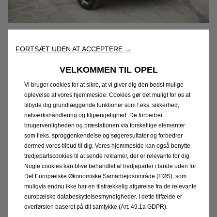
Opel Manta GSe Elektromod
FORTSÆT UDEN AT ACCEPTERE →
Manta er tilbage!
VELKOMMEN TIL OPEL
Vi bruger cookies for at sikre, at vi giver dig den bedst mulige
oplevelse af vores hjemmeside. Cookies gør det muligt for os at
Se mere
tilbyde dig grundlæggende funktioner som f.eks. sikkerhed,
netværkshåndtering og tilgængelighed. De forbedrer
brugervenligheden og præstationen via forskellige elementer
som f.eks. sproggenkendelse og søgeresultater og forbedrer
dermed vores tilbud til dig. Vores hjemmeside kan også benytte
tredjepartscookies til at sende reklamer, der er relevante for dig.
Nogle cookies kan blive behandlet af tredjeparter i lande uden for
Det Europæiske Økonomiske Samarbejdsområde (EØS), som
muligvis endnu ikke har en tilstrækkelig afgørelse fra de relevante
europæiske databeskyttelsesmyndigheder. I dette tilfælde er
overførslen baseret på dit samtykke (Art. 49.1a GDPR).