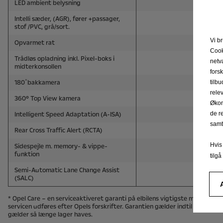
Vi b
Cook
netv
fors
tilb
rele
Økon
de r
samt
Hvis
tilg