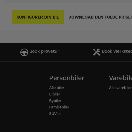
Book prøvetur
Book værksted
Personbiler
Varebil
Alle biler
Alle varebiler
Elbiler
Bybiler
Familiebiler
SUV'er