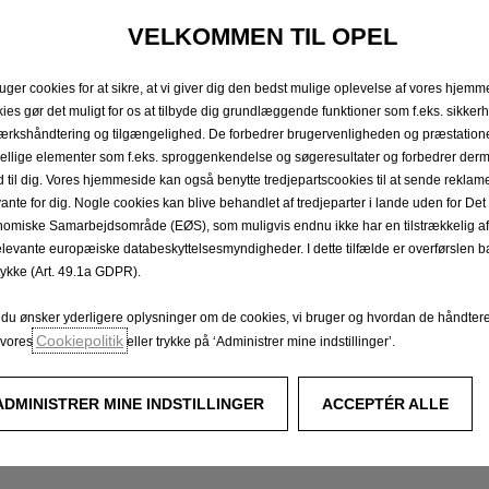
VELKOMMEN TIL OPEL
ruger cookies for at sikre, at vi giver dig den bedst mulige oplevelse af vores hjemm
ies gør det muligt for os at tilbyde dig grundlæggende funktioner som f.eks. sikker
ærkshåndtering og tilgængelighed. De forbedrer brugervenligheden og præstation
kellige elementer som f.eks. sproggenkendelse og søgeresultater og forbedrer der
ud til dig. Vores hjemmeside kan også benytte tredjepartscookies til at sende reklame
vante for dig. Nogle cookies kan blive behandlet af tredjeparter i lande uden for D
omiske Samarbejdsområde (EØS), som muligvis endnu ikke har en tilstrækkelig af
elevante europæiske databeskyttelsesmyndigheder. I dette tilfælde er overførslen ba
ykke (Art. 49.1a GDPR).
 du ønsker yderligere oplysninger om de cookies, vi bruger og hvordan de håndter
Cookiepolitik
å vores
eller trykke på ‘Administrer mine indstillinger’.
ADMINISTRER MINE INDSTILLINGER
ACCEPTÉR ALLE