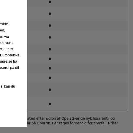
eside.
hed,
en via
med vores
r, der er
et Europæiske
gørelse fra
seret på dit
es, kan du