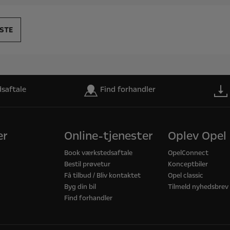
saftale
Find forhandler
er
Online-tjenester
Oplev Opel
Book værkstedsaftale
OpelConnect
Bestil prøvetur
Konceptbiler
Få tilbud / Bliv kontaktet
Opel classic
Byg din bil
Tilmeld nyhedsbrev
Find forhandler