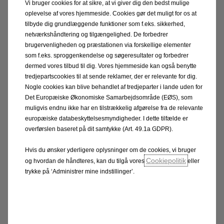
Vi bruger cookies for at sikre, at vi giver dig den bedst mulige
kørende, så forlænger du bremsesystemets levetid.
oplevelse af vores hjemmeside. Cookies gør det muligt for os at
tilbyde dig grundlæggende funktioner som f.eks. sikkerhed,
netværkshåndtering og tilgængelighed. De forbedrer
brugervenligheden og præstationen via forskellige elementer
som f.eks. sproggenkendelse og søgeresultater og forbedrer
dermed vores tilbud til dig. Vores hjemmeside kan også benytte
Book tid til bremseeftersyn
tredjepartscookies til at sende reklamer, der er relevante for dig.
Nogle cookies kan blive behandlet af tredjeparter i lande uden for
Det Europæiske Økonomiske Samarbejdsområde (EØS), som
muligvis endnu ikke har en tilstrækkelig afgørelse fra de relevante
europæiske databeskyttelsesmyndigheder. I dette tilfælde er
overførslen baseret på dit samtykke (Art. 49.1a GDPR).
Hvis du ønsker yderligere oplysninger om de cookies, vi bruger
Cookiepolitik
og hvordan de håndteres, kan du tilgå vores
eller
trykke på ‘Administrer mine indstillinger’.