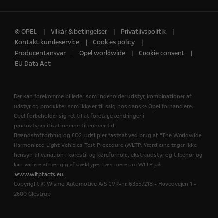
© OPEL
Vilkår & betingelser
Privatlivspolitik
Kontakt kundeservice
Cookies policy
Producentansvar
Opel worldwide
Cookie consent
EU Data Act
Der kan forekomme billeder som indeholder udstyr, kombinationer af
udstyr og produkter som ikke er til salg hos danske Opel forhandlere.
Opel forbeholder sig ret til at foretage ændringer i
produktspecifikationerne til enhver tid.
Brændstofforbrug og CO2-udslip er fastsat ved brug af “The Worldwide
Harmonized Light Vehicles Test Procedure (WLTP. Værdierne tager ikke
hensyn til variation i kørestil og køreforhold, ekstraudstyr og tilbehør og
kan variere afhængig af dæktype. Læs mere om WLTP på
www.wltpfacts.eu.
Copyright © Wismo Automotive A/S CVR-nr. 63557218 - Hovedvejen 1 -
2600 Glostrup