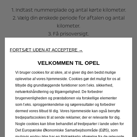
1. Indtast nummerplade og antal kørte kilometer.
2. Vælg din ønskede periode for aftalen og antal
kilometer.
3. Få prisoversigt.
4. Indtast kontaktoplysninger og klik ’Bestil’.
FORTSÆT UDEN AT ACCEPTERE →
Du vil efterfølgende modtage en mail med
VELKOMMEN TIL OPEL
betalingslink og din kontrakt. Din aftale bliver
aktiveret, når du via betalingslinket har betalt første
Vi bruger cookies for at sikre, at vi giver dig den bedst mulige
oplevelse af vores hjemmeside. Cookies gør det muligt for os at
ydelse. Herefter skal der betales ydelse den 1. i hver
tilbyde dig grundlæggende funktioner som f.eks. sikkerhed,
måned.
netværkshåndtering og tilgængelighed. De forbedrer
brugervenligheden og præstationen via forskellige elementer
som f.eks. sproggenkendelse og søgeresultater og forbedrer
dermed vores tilbud til dig. Vores hjemmeside kan også benytte
Få prisoversigt og køb
tredjepartscookies til at sende reklamer, der er relevante for dig.
Nogle cookies kan blive behandlet af tredjeparter i lande uden for
Det Europæiske Økonomiske Samarbejdsområde (EØS), som
muligvis endnu ikke har en tilstrækkelig afgørelse fra de relevante