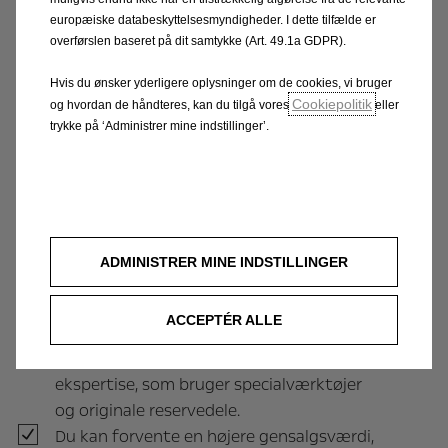
europæiske databeskyttelsesmyndigheder. I dette tilfælde er
Dine fordele ved en Service- og
overførslen baseret på dit samtykke (Art. 49.1a GDPR).
reparationsaftale
Hvis du ønsker yderligere oplysninger om de cookies, vi bruger
Cookiepolitik
og hvordan de håndteres, kan du tilgå vores
eller
Du betaler et fast månedligt beløb, som
trykke på ‘Administrer mine indstillinger’.
dækker bilens serviceeftersyn,
udskiftninger og reparationer af
komponenter.
Din Opel er altid i drifts- og
sikkerhedsmæssig god stand. Desuden er
ADMINISTRER MINE INDSTILLINGER
du ”forsikret” imod de fleste uforudsete
omkostninger.
ACCEPTÉR ALLE
Arbejdet på din bil bliver altid foretaget af
specialuddannede Opel-teknikere med høj
ekspertise, som bruger specialværktøjer
og originale reservedele.
Du kan forvente en højere gensalgsværdi,