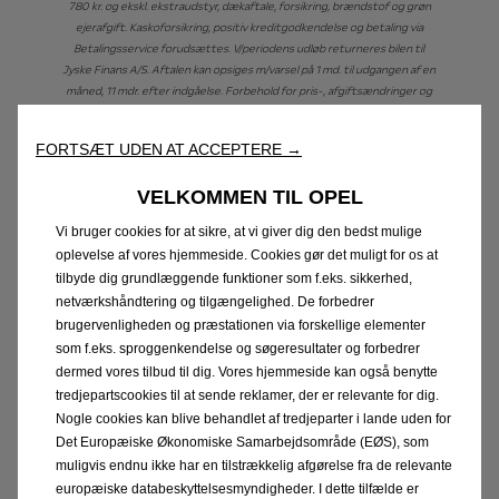
780 kr. og ekskl. ekstraudstyr, dækaftale, forsikring, brændstof og grøn
ejerafgift. Kaskoforsikring, positiv kreditgodkendelse og betaling via
Betalingsservice forudsættes. V/periodens udløb returneres bilen til
Jyske Finans A/S. Aftalen kan opsiges m/varsel på 1 md. til udgangen af en
måned, 11 mdr. efter indgåelse. Forbehold for pris-, afgiftsændringer og
tastefejl. Kampagnen kan ikke kombineres med øvrige tilbud og er
enkeltstående. Bilen er vist med ekstraudstyr. Prisen gælder til
FORTSÆT UDEN AT ACCEPTERE →
30.09.2026 eller så længe lager haves. *Danmarks billigste elbils
privatleasing. Opgjort pr. 04.08.2026 jf. samlede betaling i
VELKOMMEN TIL OPEL
bindingsperioden 12 mdr.
Vi bruger cookies for at sikre, at vi giver dig den bedst mulige
oplevelse af vores hjemmeside. Cookies gør det muligt for os at
tilbyde dig grundlæggende funktioner som f.eks. sikkerhed,
netværkshåndtering og tilgængelighed. De forbedrer
Frontera Electric Elegance
brugervenligheden og præstationen via forskellige elementer
som f.eks. sproggenkendelse og søgeresultater og forbedrer
Effekt: 113 HK
dermed vores tilbud til dig. Vores hjemmeside kan også benytte
Batteri: 44 kWh
tredjepartscookies til at sende reklamer, der er relevante for dig.
Nogle cookies kan blive behandlet af tredjeparter i lande uden for
Rækkevidde: Op til 306 km
Det Europæiske Økonomiske Samarbejdsområde (EØS), som
muligvis endnu ikke har en tilstrækkelig afgørelse fra de relevante
europæiske databeskyttelsesmyndigheder. I dette tilfælde er