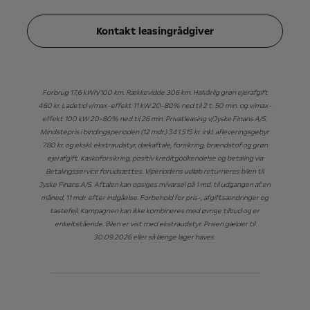
Kontakt leasingrådgiver
Forbrug 17,6 kWh/100 km. Rækkevidde 306 km. Halvårlig grøn ejerafgift
460 kr. Ladetid v/max-effekt 11 kW 20-80% ned til 2 t. 50 min. og v/max-
effekt 100 kW 20-80% ned til 26 min. Privatleasing v/Jyske Finans A/S.
Mindstepris i bindingsperioden (12 mdr.) 341.515 kr. inkl. afleveringsgebyr
780 kr. og ekskl. ekstraudstyr, dækaftale, forsikring, brændstof og grøn
ejerafgift. Kaskoforsikring, positiv kreditgodkendelse og betaling via
Betalingsservice forudsættes. V/periodens udløb returneres bilen til
Jyske Finans A/S. Aftalen kan opsiges m/varsel på 1 md. til udgangen af en
måned, 11 mdr. efter indgåelse. Forbehold for pris-, afgiftsændringer og
tastefejl. Kampagnen kan ikke kombineres med øvrige tilbud og er
enkeltstående. Bilen er vist med ekstraudstyr. Prisen gælder til
30.09.2026 eller så længe lager haves.