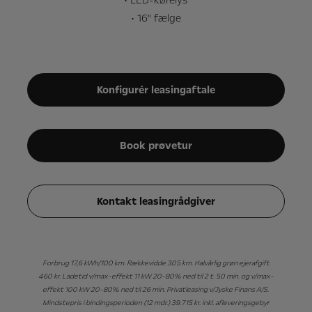
• LED-kørelys
• 16" fælge
Konfigurér leasingaftale
Book prøvetur
Kontakt leasingrådgiver
Forbrug 17,6 kWh/100 km. Rækkevidde 305 km. Halvårlig grøn ejerafgift
460 kr. Ladetid v/max-effekt 11 kW 20-80% ned til 2 t. 50 min. og v/max-
effekt 100 kW 20-80% ned til 26 min. Privatleasing v/Jyske Finans A/S.
Mindstepris i bindingsperioden (12 mdr.) 39.715 kr. inkl. afleveringsgebyr