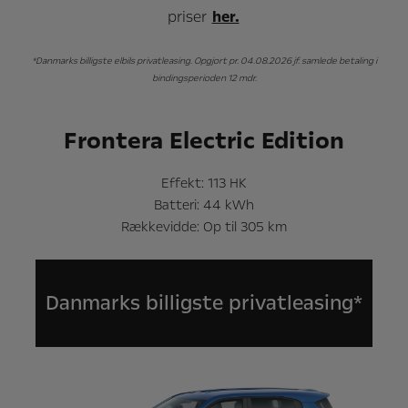
priser
her.
*Danmarks billigste elbils privatleasing. Opgjort pr. 04.08.2026 jf. samlede betaling i
bindingsperioden 12 mdr.
Frontera Electric Edition
Effekt: 113 HK
Batteri: 44 kWh
Rækkevidde: Op til 305 km
Danmarks billigste privatleasing*