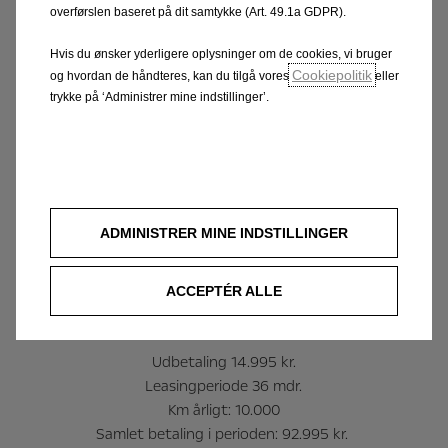
Inkl. metallak |
Hurtig levering
overførslen baseret på dit samtykke (Art. 49.1a GDPR).
Hvis du ønsker yderligere oplysninger om de cookies, vi bruger
Cookiepolitik
og hvordan de håndteres, kan du tilgå vores
eller
trykke på ‘Administrer mine indstillinger’.
ADMINISTRER MINE INDSTILLINGER
ACCEPTÉR ALLE
Mdl. ydelse 2.145 kr.
Udbetaling 14.995 kr.
Leasingperiode 36 mdr.
Km årligt: 10.000
Samlet betaling i perioden: 92.995 kr.