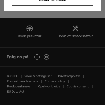
Campaign│Facebook│Google│Microsoft Office 365
Book prøvetur
Book værkstedsaftale
Følg os på
© OPEL
Vilkår & betingelser
Privatlivspolitik
Kontakt kundeservice
Cookies policy
Producentansvar
Opel worldwide
Cookie consent
EU Data Act