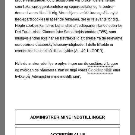
Opel Danmark har en lang række selvstændige
brugervenligheden og præstationen via forskellige elementer
som f.eks. sproggenkendelse og søgeresultater og forbedrer
forhandlere og autoriserede
dermed vores tilbud til dig. Vores hjemmeside kan også benytte
servicecentre/værksteder fordelt over hele landet.
tredjepartscookies til at sende reklamer, der er relevante for dig.
Nogle cookies kan blive behandlet af tredjeparter i lande uden for
Læs mere på
Wismogrup.com
Det Europæiske Økonomiske Samarbejdsområde (EØS), som
muligvis endnu ikke har en tilstrækkelig afgørelse fra de relevante
europæiske databeskyttelsesmyndigheder. I dette tilfælde er
overførslen baseret på dit samtykke (Art. 49.1a GDPR).
Samarbejdspartnere
Hvis du ønsker yderligere oplysninger om de cookies, vi bruger
Cookiepolitik
og hvordan de håndteres, kan du tilgå vores
eller
Stellantis│Jyske Finans A/S│Drivalia A/S│SOS Dansk
trykke på ‘Administrer mine indstillinger’.
Autohjælp A/S│ Autoriserede
forhandlere/serviceværksteder (se
liste)│Bilabonnement│Nordea
Databehandlere
ADMINISTRER MINE INDSTILLINGER
Biltorvet A/S│CDK Global A/S│Vitec Datamann
A/S│Intrum A/S
AG Analytics A/S│Active
ACCEPTÉR ALLE