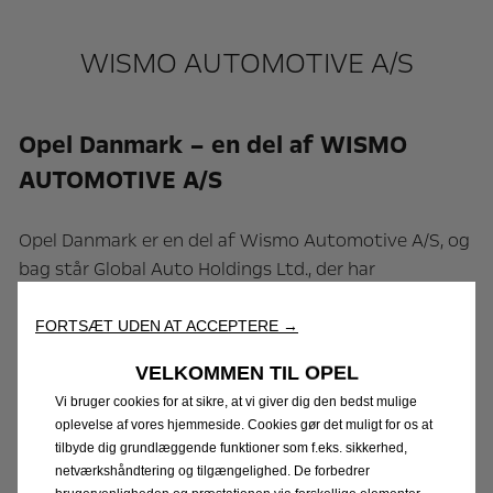
WISMO AUTOMOTIVE A/S
Opel Danmark – en del af WISMO
AUTOMOTIVE A/S
Opel Danmark er en del af Wismo Automotive A/S, og
bag står Global Auto Holdings Ltd., der har
cementeret sin position blandt de største
bildetailkoncerner globalt på tværs af USA, Canada,
FORTSÆT UDEN AT ACCEPTERE →
Storbritannien og Irland. Wismo Automotive A/S hed
VELKOMMEN TIL OPEL
tidligere K.W. Bruun Import og er en af Nordens
Vi bruger cookies for at sikre, at vi giver dig den bedst mulige
største bilimportører og en pionér inden for
oplevelse af vores hjemmeside. Cookies gør det muligt for os at
mobilitet. Virksomheden har siden 2018 varetaget
tilbyde dig grundlæggende funktioner som f.eks. sikkerhed,
markedsføring og salg af Opel i Danmark.
netværkshåndtering og tilgængelighed. De forbedrer