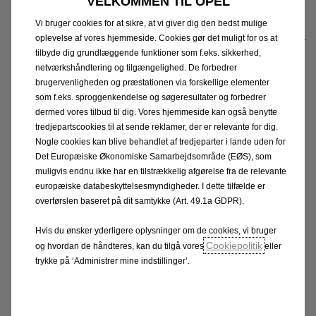
VELKOMMEN TIL OPEL
mobilitet, men også vores mål om at blive et fuld-
elektrisk bilmærke i Europa i 2028. I år vil vi have 15
Vi bruger cookies for at sikre, at vi giver dig den bedst mulige
elektrificerede modeller i vores portefølje og kan stolt
oplevelse af vores hjemmeside. Cookies gør det muligt for os at
tilbyde dig grundlæggende funktioner som f.eks. sikkerhed,
sige, at Opel er elektrisk”.
netværkshåndtering og tilgængelighed. De forbedrer
brugervenligheden og præstationen via forskellige elementer
”Blitz”-logoet repræsenterer visuelt vores
som f.eks. sproggenkendelse og søgeresultater og forbedrer
designfilosofi. Lynet er blevet gjort skarpere og
dermed vores tilbud til dig. Vores hjemmeside kan også benytte
tredjepartscookies til at sende reklamer, der er relevante for dig.
rammer mere selvsikkert logoets trimmede ydre ring
Nogle cookies kan blive behandlet af tredjeparter i lande uden for
og giver et mere progressivt og moderne udseende.
Det Europæiske Økonomiske Samarbejdsområde (EØS), som
Det nye logo er stolt placeret i midten af vores
muligvis endnu ikke har en tilstrækkelig afgørelse fra de relevante
”Compass”, navnet på vores centrale designprincip i
europæiske databeskyttelsesmyndigheder. I dette tilfælde er
overførslen baseret på dit samtykke (Art. 49.1a GDPR).
vores designfilosofi. ”Compass” er rygraden i vores
front- og bagendedesignelementer”, beskriver Mark
Hvis du ønsker yderligere oplysninger om de cookies, vi bruger
Adams, Vice President Design.
Cookiepolitik
og hvordan de håndteres, kan du tilgå vores
eller
trykke på ‘Administrer mine indstillinger’.
Den tyske bilproducent vil over de kommende år
gradvist udrulle den nye ”Blitz” til hele