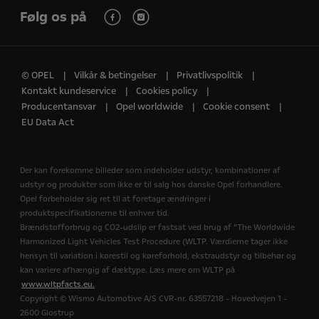
Følg os på
© OPEL
Vilkår & betingelser
Privatlivspolitik
Kontakt kundeservice
Cookies policy
Producentansvar
Opel worldwide
Cookie consent
EU Data Act
Der kan forekomme billeder som indeholder udstyr, kombinationer af
udstyr og produkter som ikke er til salg hos danske Opel forhandlere.
Opel forbeholder sig ret til at foretage ændringer i
produktspecifikationerne til enhver tid.
Brændstofforbrug og CO2-udslip er fastsat ved brug af “The Worldwide
Harmonized Light Vehicles Test Procedure (WLTP. Værdierne tager ikke
hensyn til variation i kørestil og køreforhold, ekstraudstyr og tilbehør og
kan variere afhængig af dæktype. Læs mere om WLTP på
www.wltpfacts.eu.
Copyright © Wismo Automotive A/S CVR-nr. 63557218 - Hovedvejen 1 -
2600 Glostrup