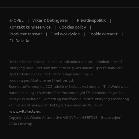
© OPEL
Vilkår & betingelser
Privatlivspolitik
Kontakt kundeservice
Cookies policy
Producentansvar
Opel worldwide
Cookie consent
EU Data Act
Der kan forekomme billeder som indeholder udstyr, kombinationer af
udstyr og produkter som ikke er til salg hos danske Opel forhandlere.
Opel forbeholder sig ret til at foretage ændringer i
produktspecifikationerne til enhver tid.
Brændstofforbrug og CO2-udslip er fastsat ved brug af “The Worldwide
Harmonized Light Vehicles Test Procedure (WLTP. Værdierne tager ikke
hensyn til variation i kørestil og køreforhold, ekstraudstyr og tilbehør og
kan variere afhængig af dæktype. Læs mere om WLTP på
www.wltpfacts.eu.
Copyright © Wismo Automotive A/S CVR-nr. 63557218 - Hovedvejen 1 -
2600 Glostrup