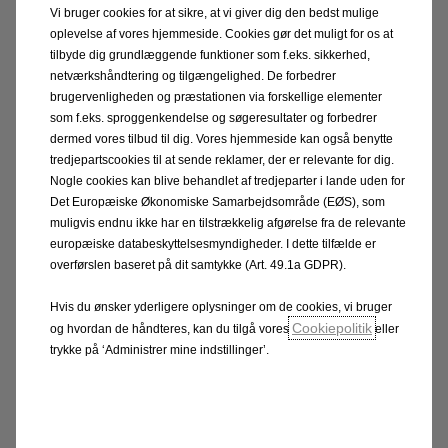
Vi bruger cookies for at sikre, at vi giver dig den bedst mulige
oplevelse af vores hjemmeside. Cookies gør det muligt for os at
På Experimental er de to bærende designelementer,
tilbyde dig grundlæggende funktioner som f.eks. sikkerhed,
ligesom på alle nuværende Opel-modeller, Opel
netværkshåndtering og tilgængelighed. De forbedrer
Compass og Opel Vizor grillen. Opel Compass dannes
brugervenligheden og præstationen via forskellige elementer
af den vertikale midterlinje på kølerhjelmen og de
som f.eks. sproggenkendelse og søgeresultater og forbedrer
dermed vores tilbud til dig. Vores hjemmeside kan også benytte
horisontale kørelys, mens Vizor er den vandrette grill,
tredjepartscookies til at sende reklamer, der er relevante for dig.
der er bilens ansigt og er inspireret af historiske Opel-
Nogle cookies kan blive behandlet af tredjeparter i lande uden for
modeller. På konceptbilen er begge blevet redesignet
Det Europæiske Økonomiske Samarbejdsområde (EØS), som
og illumineret, så de tydeligere fremhæver den
muligvis endnu ikke har en tilstrækkelig afgørelse fra de relevante
europæiske databeskyttelsesmyndigheder. I dette tilfælde er
tilsvarende oplyste Opel-blitz (Opels logo) placeret i
overførslen baseret på dit samtykke (Art. 49.1a GDPR).
de to elementers midte. Tilsvarende replikeres Opel
Compass på bagenden via den horisontale baglygte-
Hvis du ønsker yderligere oplysninger om de cookies, vi bruger
stribe, der ligesom på fronten, møder den vertikale
Cookiepolitik
og hvordan de håndteres, kan du tilgå vores
eller
trykke på ‘Administrer mine indstillinger’.
midterlinje.
Aerodynamik spiller en stor rolle på alle nye biler i dag
også hos Opel. Billederne viser, at Opel Experimental