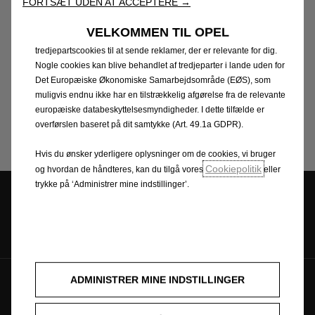
FORTSÆT UDEN AT ACCEPTERE →
ønsker at bidrage til Opels fortsatte succes og
brugervenligheden og præstationen via forskellige elementer
udvikling. Som medarbejder tilbydes du her en
som f.eks. sproggenkendelse og søgeresultater og forbedrer
VELKOMMEN TIL OPEL
dermed vores tilbud til dig. Vores hjemmeside kan også benytte
arbejdsplads med stort fokus på trivsel og et
tredjepartscookies til at sende reklamer, der er relevante for dig.
dynamisk miljø, hvor du selv er med til at forme din
Nogle cookies kan blive behandlet af tredjeparter i lande uden for
hverdag og din karriere.
Det Europæiske Økonomiske Samarbejdsområde (EØS), som
muligvis endnu ikke har en tilstrækkelig afgørelse fra de relevante
europæiske databeskyttelsesmyndigheder. I dette tilfælde er
Læs mere og søg job via vores karrieresite
overførslen baseret på dit samtykke (Art. 49.1a GDPR).
Hvis du ønsker yderligere oplysninger om de cookies, vi bruger
Cookiepolitik
og hvordan de håndteres, kan du tilgå vores
eller
trykke på ‘Administrer mine indstillinger’.
Book prøvetur
Book værkstedsaftale
ADMINISTRER MINE INDSTILLINGER
Følg os på